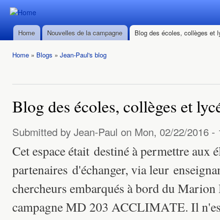
Ski
mai
Durban ->
Durban ->
con
Walvis Bay
Home
Nouvelles de la campagne
Blog des écoles, collèges et 
Walvis Bay
Main menu
du 28/02
du 28/02
au
Home
»
Blogs
»
Jean-Paul's blog
au
22/03/2016
You are here
22/03/2016
Blog des écoles, collèges et lyc
Submitted by
Jean-Paul
on Mon, 02/22/2016 - 
Cet espace était destiné à permettre aux é
partenaires d'échanger, via leur enseignan
chercheurs embarqués à bord du Marion 
campagne MD 203 ACCLIMATE. Il n'est p