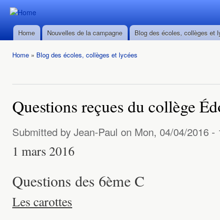
Ski
mai
Durban ->
Durban ->
con
Walvis Bay
Home
Nouvelles de la campagne
Blog des écoles, collèges et 
Walvis Bay
Main menu
du 28/02
du 28/02
au
Home
»
Blog des écoles, collèges et lycées
au
22/03/2016
You are here
22/03/2016
Questions reçues du collège É
Submitted by
Jean-Paul
on Mon, 04/04/2016 - 
1 mars 2016
Questions des 6ème C
Les carottes