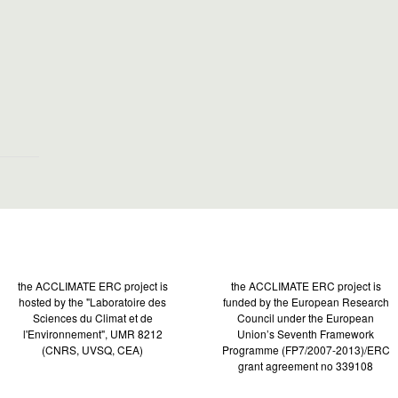
the ACCLIMATE ERC project is
the ACCLIMATE ERC project is
hosted by the "Laboratoire des
funded by the European Research
Sciences du Climat et de
Council under the European
l'Environnement", UMR 8212
Union’s Seventh Framework
(CNRS, UVSQ, CEA)
Programme (FP7/2007-2013)/ERC
grant agreement no 339108