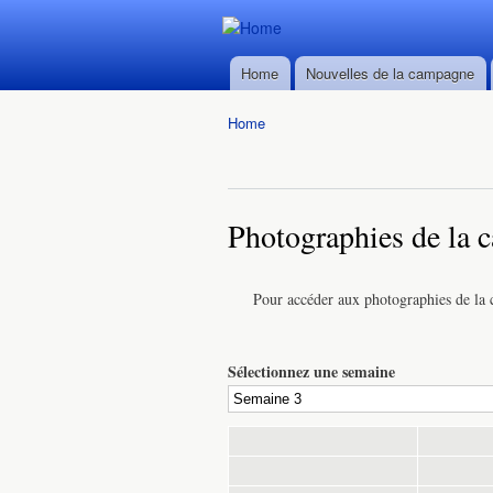
Durban ->
Durban ->
Walvis Bay
Home
Nouvelles de la campagne
Walvis Bay
Main menu
du 28/02
du 28/02
au
Home
au
22/03/2016
You are here
22/03/2016
Photographies de la
Pour accéder aux photographies de la
Sélectionnez une semaine