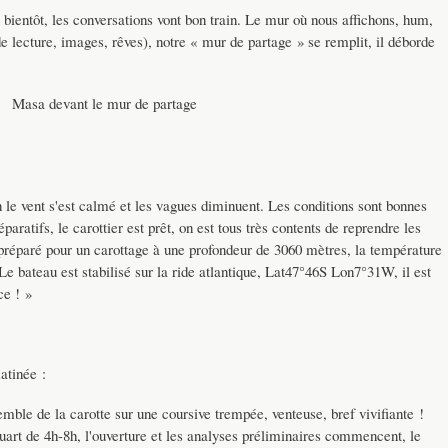
 bientôt, les conversations vont bon train. Le mur où nous affichons, hum,
de lecture, images, rêves), notre « mur de partage » se remplit, il déborde
Masa devant le mur de partage
n le vent s'est calmé et les vagues diminuent. Les conditions sont bonnes
ratifs, le carottier est prêt, on est tous très contents de reprendre les
 préparé pour un carottage à une profondeur de 3060 mètres, la température
. Le bateau est stabilisé sur la ride atlantique, Lat47°46S Lon7°31W, il est
ce ! »
atinée :
emble de la carotte sur une coursive trempée, venteuse, bref vivifiante !
quart de 4h-8h, l'ouverture et les analyses préliminaires commencent, le