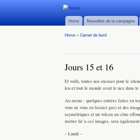
Durban ->
Durban ->
Walvis Bay
Home
Nouvelles de la campagne
Walvis Bay
Main menu
du 28/02
du 28/02
au
Home
»
Carnet de bord
au
22/03/2016
You are here
22/03/2016
Jours 15 et 16
Et voilà, toutes nos excuses pour le sile
leu et tout le monde avait le nez dans le
Au menu : quelques entrées faites en te
vous ne vous en lassiez pas) et des imag
asymétriques et un volcan au cône effond
métier lié à ces images, sera également 
– Lundi –