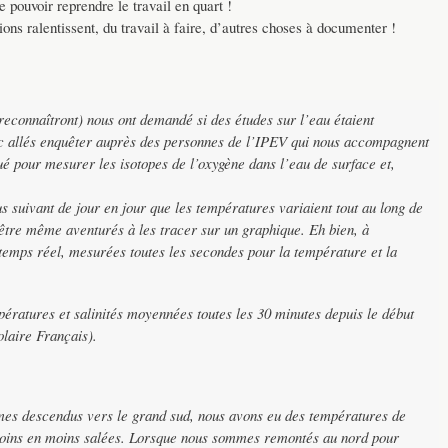
pouvoir reprendre le travail en quart !
ons ralentissent, du travail à faire, d’autres choses à documenter !
 reconnaîtront) nous ont demandé si des études sur l’eau étaient
c allés enquêter auprès des personnes de l’IPEV qui nous accompagnent
é pour mesurer les isotopes de l’oxygène dans l’eau de surface et,
 suivant de jour en jour que les températures variaient tout au long de
t-être même aventurés à les tracer sur un graphique. Eh bien, à
emps réel, mesurées toutes les secondes pour la température et la
ératures et salinités moyennées toutes les 30 minutes depuis le début
olaire Français).
es descendus vers le grand sud, nous avons eu des températures de
 moins en moins salées. Lorsque nous sommes remontés au nord pour