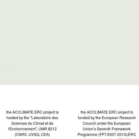
the ACCLIMATE ERC project is
the ACCLIMATE ERC project is
hosted by the "Laboratoire des
funded by the European Research
Sciences du Climat et de
Council under the European
l'Environnement", UMR 8212
Union’s Seventh Framework
(CNRS, UVSQ, CEA)
Programme (FP7/2007-2013)/ERC