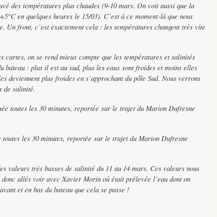
uvé des températures plus chaudes (9-10 mars. On voit aussi que la
: +5°C en quelques heures le 15/03). C’est à ce moment-là que nous
e. Un front, c’est exactement cela : les températures changent très vite
es cartes, on se rend mieux compte que les températures et salinités
du bateau : plus il est au sud, plus les eaux sont froides et moins elles
es deviennent plus froides en s’approchant du pôle Sud. Nous verrons
 de salinité.
ée toutes les 30 minutes, reportée sur le trajet du Marion Dufresne
e toutes les 30 minutes, reportée sur le trajet du Marion Dufresne
s valeurs très basses de salinité du 11 au 14 mars. Ces valeurs nous
onc allés voir avec Xavier Morin où était prélevée l’eau dont on
’avant et en bas du bateau que cela se passe !