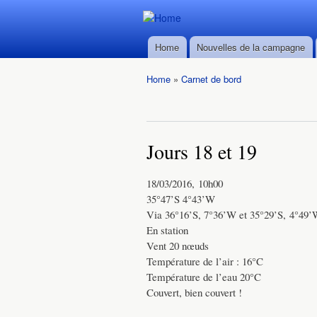
Durban ->
Durban ->
Walvis Bay
Home
Nouvelles de la campagne
Walvis Bay
Main menu
du 28/02
du 28/02
au
Home
»
Carnet de bord
au
22/03/2016
You are here
22/03/2016
Jours 18 et 19
18/03/2016, 10h00
35°47’S 4°43’W
Via 36°16’S, 7°36’W et 35°29’S, 4°49
En station
Vent 20 nœuds
Température de l’air : 16°C
Température de l’eau 20°C
Couvert, bien couvert !