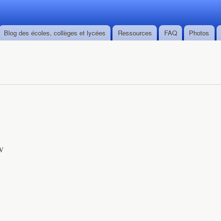
Skip to
main
content
Blog des écoles, collèges et lycées
Ressources
FAQ
Photos
’W