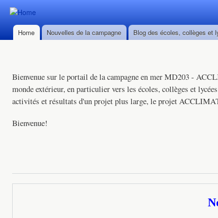
Ski
mai
Durban ->
Durban ->
con
Walvis Bay
Home
Nouvelles de la campagne
Blog des écoles, collèges et 
Walvis Bay
Main menu
du 28/02
du 28/02
au
au
22/03/2016
22/03/2016
Bienvenue sur le portail de la campagne en mer MD203 - ACCLIM
monde extérieur, en particulier vers les écoles, collèges et lycées
activités et résultats d'un projet plus large, le projet ACCLI
Bienvenue!
N