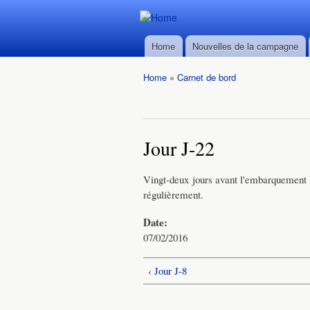
Durban ->
Durban ->
Walvis Bay
Home
Nouvelles de la campagne
Walvis Bay
Main menu
du 28/02
du 28/02
au
Home
»
Carnet de bord
au
22/03/2016
You are here
22/03/2016
Jour J-22
Vingt-deux jours avant l'embarquement 
régulièrement.
Date:
07/02/2016
‹ Jour J-8