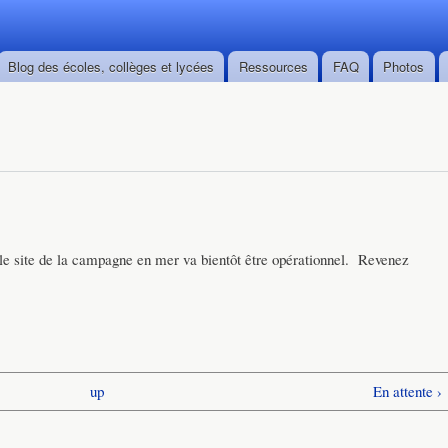
Skip to
main
content
Blog des écoles, collèges et lycées
Ressources
FAQ
Photos
le site de la campagne en mer va bientôt être opérationnel. Revenez
up
En attente ›