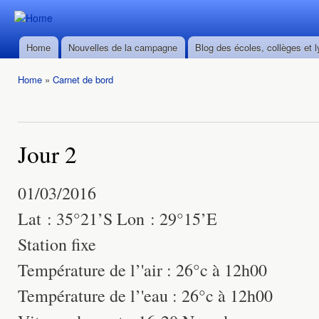
Ski
mai
Durban ->
Durban ->
con
Walvis Bay
Home
Nouvelles de la campagne
Blog des écoles, collèges et 
Walvis Bay
Main menu
du 28/02
du 28/02
au
Home
»
Carnet de bord
au
22/03/2016
You are here
22/03/2016
Jour 2
01/03/2016
Lat : 35°21’S Lon : 29°15’E
Station fixe
Température de l’'air : 26°c à 12h00
Température de l’'eau : 26°c à 12h00