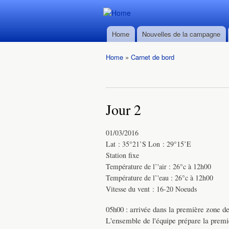
Durban ->
Durban ->
Walvis Bay
Home
Nouvelles de la campagne
Walvis Bay
Main menu
du 28/02
du 28/02
au
Home
»
Carnet de bord
au
22/03/2016
You are here
22/03/2016
Jour 2
01/03/2016
Lat : 35°21’S Lon : 29°15’E
Station fixe
Température de l’'air : 26°c à 12h00
Température de l’'eau : 26°c à 12h00
Vitesse du vent : 16-20 Noeuds
05h00 : arrivée dans la première zone de
L'ensemble de l'équipe prépare la premi