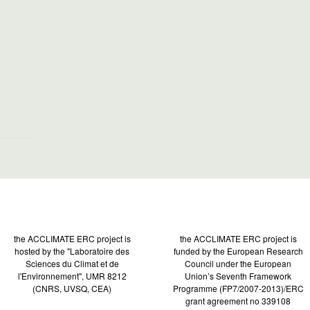
the ACCLIMATE ERC project is
the ACCLIMATE ERC project is
hosted by the "Laboratoire des
funded by the European Research
Sciences du Climat et de
Council under the European
l'Environnement", UMR 8212
Union’s Seventh Framework
(CNRS, UVSQ, CEA)
Programme (FP7/2007-2013)/ERC
grant agreement no 339108