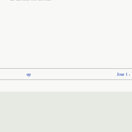
up
Jour 1 ›