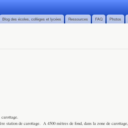
Skip to
main
content
Blog des écoles, collèges et lycées
Ressources
FAQ
Photos
 carottage.
ère station de carottage. A 4500 mètres de fond, dans la zone de carottage