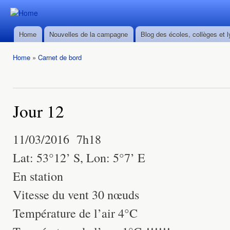
Ski
mai
Durban ->
Durban ->
con
Walvis Bay
Home
Nouvelles de la campagne
Blog des écoles, collèges et 
Walvis Bay
Main menu
du 28/02
du 28/02
au
Home
»
Carnet de bord
au
22/03/2016
You are here
22/03/2016
Jour 12
11/03/2016 7h18
Lat: 53°12’ S, Lon: 5°7’ E
En station
Vitesse du vent 30 nœuds
Température de l’air 4°C