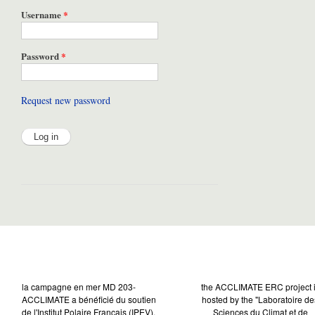
Username
*
Password
*
Request new password
la campagne en mer MD 203-
the ACCLIMATE ERC project 
ACCLIMATE a bénéficié du soutien
hosted by the "Laboratoire de
de l'Institut Polaire Français (IPEV).
Sciences du Climat et de