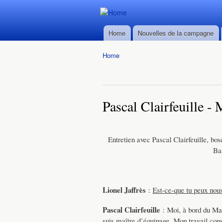
Durban ->
Durban ->
Walvis Bay
Home
Nouvelles de la campagne
Walvis Bay
Main menu
du 28/02
du 28/02
au
Home
au
22/03/2016
You are here
22/03/2016
Pascal Clairfeuille - 
Entretien avec Pascal Clairfeuille, bo
Baz
Lionel Jaffrès
:
Est-ce-que tu peux nous
Pascal Clairfeuille
: Moi, à bord du Ma
suis maître d’équipage. Mon travail consi