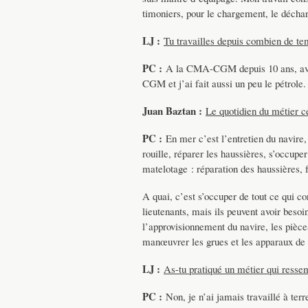
timoniers, pour le chargement, le déchar
LJ :
Tu travailles depuis combien de t
PC :
A la CMA-CGM depuis 10 ans, avant 
CGM et j’ai fait aussi un peu le pétrole.
Juan Baztan :
Le quotidien du métier c
PC :
En mer c’est l’entretien du navire, 
rouille, réparer les haussières, s’occupe
matelotage : réparation des haussières, f
A quai, c’est s’occuper de tout ce qui c
lieutenants, mais ils peuvent avoir bes
l’approvisionnement du navire, les pièce
manœuvrer les grues et les apparaux de 
LJ :
As-tu pratiqué un métier qui ressem
PC :
Non, je n’ai jamais travaillé à terr