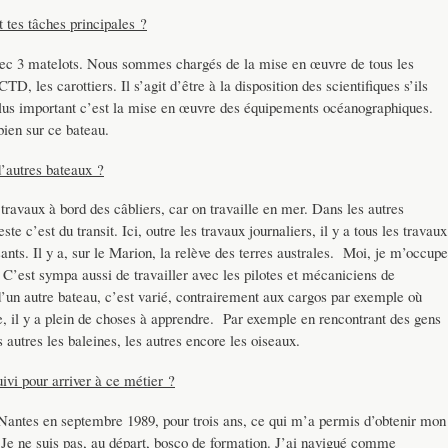
 tes tâches principales ?
avec 3 matelots. Nous sommes chargés de la mise en œuvre de tous les
D, les carottiers. Il s’agit d’être à la disposition des scientifiques s’ils
 plus important c’est la mise en œuvre des équipements océanographiques.
bien sur ce bateau.
d’autres bateaux ?
travaux à bord des câbliers, car on travaille en mer. Dans les autres
este c’est du transit. Ici, outre les travaux journaliers, il y a tous les travaux
ants. Il y a, sur le Marion, la relève des terres australes. Moi, je m’occupe
. C’est sympa aussi de travailler avec les pilotes et mécaniciens de
d’un autre bateau, c’est varié, contrairement aux cargos par exemple où
e, il y a plein de choses à apprendre. Par exemple en rencontrant des gens
s autres les baleines, les autres encore les oiseaux.
ivi pour arriver à ce métier ?
 Nantes en septembre 1989, pour trois ans, ce qui m’a permis d’obtenir mon
Je ne suis pas, au départ, bosco de formation. J’ai navigué comme