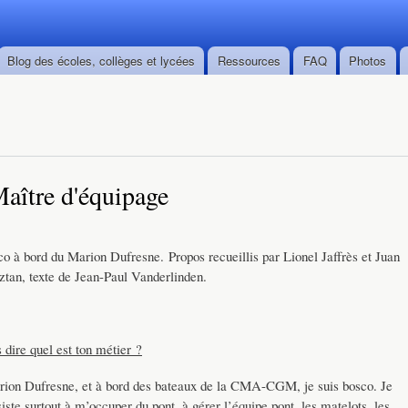
Skip to
main
content
Blog des écoles, collèges et lycées
Ressources
FAQ
Photos
Maître d'équipage
sco à bord du Marion Dufresne. Propos recueillis par Lionel Jaffrès et Juan
tan, texte de Jean-Paul Vanderlinden.
 dire quel est ton métier ?
rion Dufresne, et à bord des bateaux de la CMA-CGM, je suis bosco. Je
ste surtout à m’occuper du pont, à gérer l’équipe pont, les matelots, les