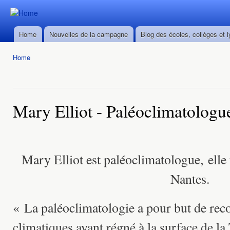
Ski
mai
Durban ->
Durban ->
con
Walvis Bay
Home
Nouvelles de la campagne
Blog des écoles, collèges et 
Walvis Bay
Main menu
du 28/02
du 28/02
au
Home
au
22/03/2016
You are here
22/03/2016
Mary Elliot - Paléoclimatologu
Mary Elliot est paléoclimatologue, elle t
Nantes.
« La paléoclimatologie a pour but de reco
climatiques ayant régné à la surface de la 